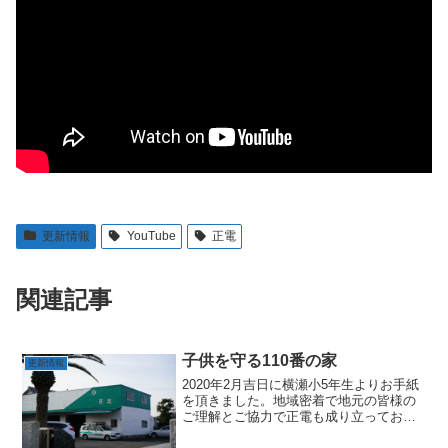
更新情報
YouTube
正電
関連記事
子供を守る110番の家
更新情報
2020年2月吉日に横瀬小5年生よりお手紙
を頂きました。地域密着で地元の皆様の
ご理解とご協力で正電も成り立っており
ますので引き続き「子供を守る110番の